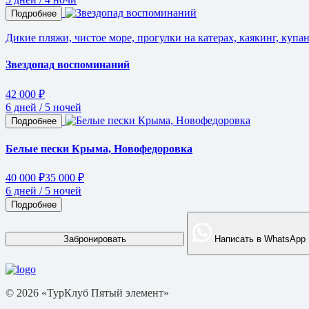
Подробнее
Дикие пляжи, чистое море, прогулки на катерах, каякинг, купан
Звездопад воспоминаний
42 000 ₽
6 дней / 5 ночей
Подробнее
Белые пески Крыма, Новофедоровка
40 000 ₽
35 000 ₽
6 дней / 5 ночей
Подробнее
Забронировать
Написать в WhatsApp
© 2026 «ТурКлуб Пятый элемент»