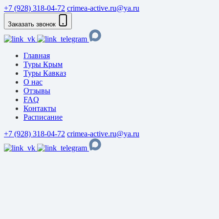
+7 (928) 318-04-72
crimea-active.ru@ya.ru
Заказать звонок
Главная
Туры Крым
Туры Кавказ
О нас
Отзывы
FAQ
Контакты
Расписание
+7 (928) 318-04-72
crimea-active.ru@ya.ru